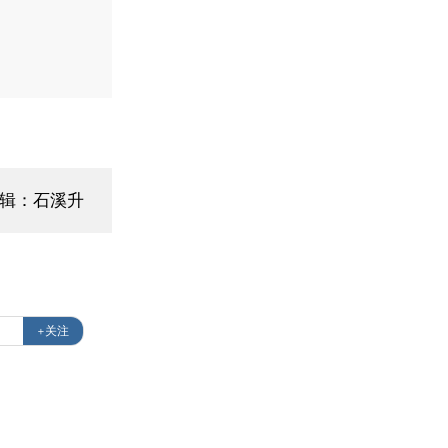
编辑：石溪升
+关注