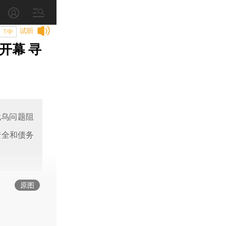
试听
T中
开幕 寻
俄乌问题阻
安全和债务
原图