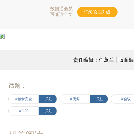
数据通会员
订阅/会员升级
可畅读全文
责任编辑：任蕙兰 | 版面
话题：
#粮食安全
+关注
#债务
+关注
#会议
#G20
+关注