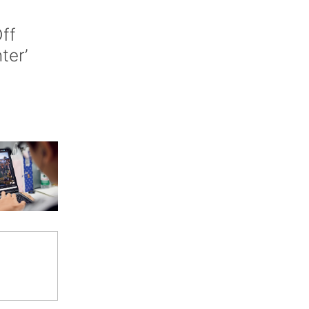
ff
nter’