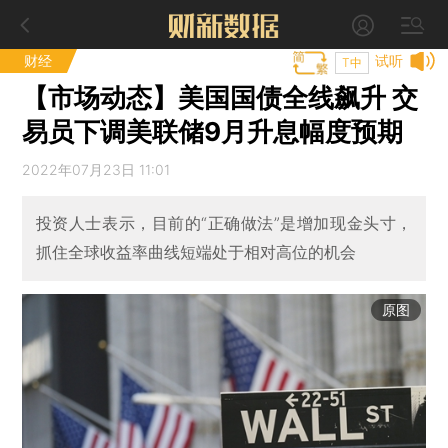
财经
试听
T中
【市场动态】美国国债全线飙升 交
易员下调美联储9月升息幅度预期
2022年07月23日 11:01
投资人士表示，目前的“正确做法”是增加现金头寸，
抓住全球收益率曲线短端处于相对高位的机会
原图