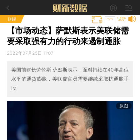
财经
试听
T中
【市场动态】萨默斯表示美联储需
要采取强有力的行动来遏制通胀
2022年07月25日 11:07
美国前财长劳伦斯·萨默斯表示，面对持续在40年高位
水平的通货膨胀，美联储官员需要继续采取抗通胀手
段
原图