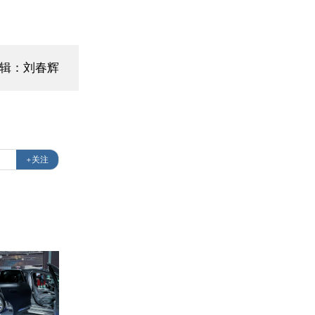
编辑：刘春辉
+关注