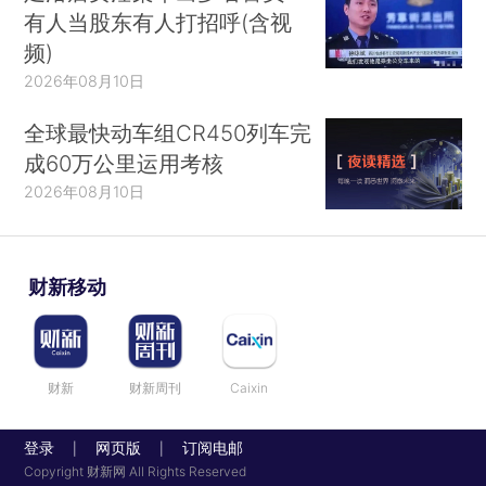
有人当股东有人打招呼(含视
频)
2026年08月10日
全球最快动车组CR450列车完
成60万公里运用考核
2026年08月10日
财新移动
财新
财新周刊
Caixin
登录
网页版
订阅电邮
|
|
Copyright 财新网 All Rights Reserved