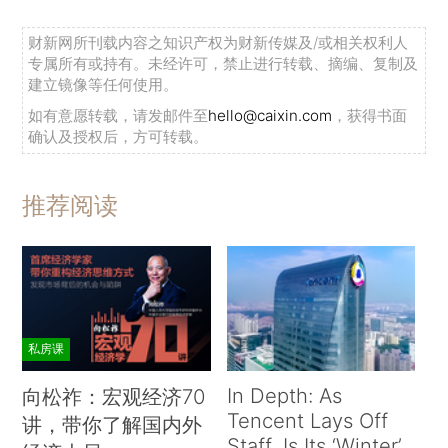
财新网所刊载内容之知识产权为财新传媒及/或相关权利人
专属所有或持有。未经许可，禁止进行转载、摘编、复制及
建立镜像等任何使用。
如有意愿转载，请发邮件至
hello@caixin.com
，获得书面
确认及授权后，方可转载。
推荐阅读
私房课
In Depth: As
向松祚：宏观经济70
Tencent Lays Off
讲，带你了解国内外
Staff, Is Its ‘Winter’