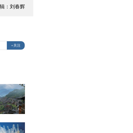
编辑：刘春辉
+关注