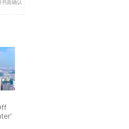
得书面确认
ff
nter’