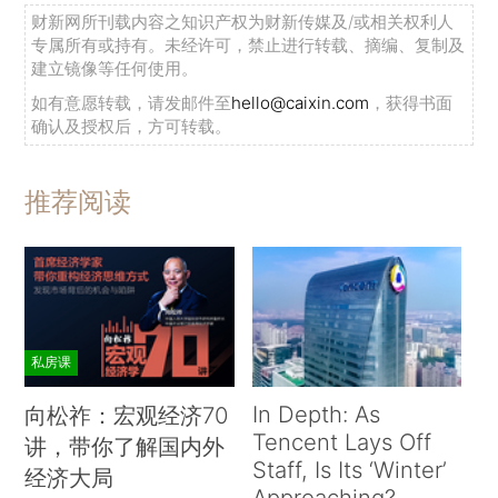
财新网所刊载内容之知识产权为财新传媒及/或相关权利人
专属所有或持有。未经许可，禁止进行转载、摘编、复制及
建立镜像等任何使用。
如有意愿转载，请发邮件至
hello@caixin.com
，获得书面
确认及授权后，方可转载。
推荐阅读
私房课
In Depth: As
向松祚：宏观经济70
Tencent Lays Off
讲，带你了解国内外
Staff, Is Its ‘Winter’
经济大局
Approaching?