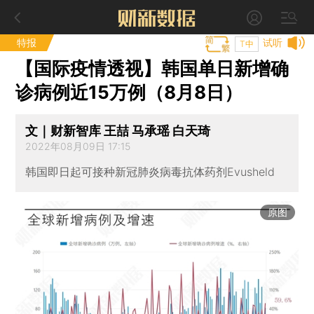
特报
试听
T中
【国际疫情透视】韩国单日新增确
诊病例近15万例（8月8日）
文｜财新智库 王喆 马承瑶 白天琦
2022年08月09日 17:15
韩国即日起可接种新冠肺炎病毒抗体药剂Evusheld
原图