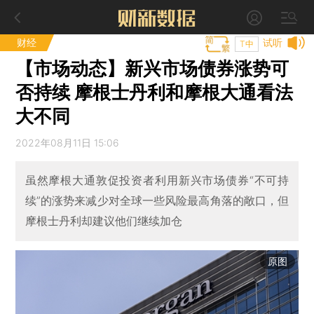
财经
试听
T中
【市场动态】新兴市场债券涨势可
否持续 摩根士丹利和摩根大通看法
大不同
2022年08月11日 15:06
虽然摩根大通敦促投资者利用新兴市场债券“不可持
续”的涨势来减少对全球一些风险最高角落的敞口，但
摩根士丹利却建议他们继续加仓
原图