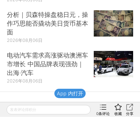
分析｜贝森特操盘稳日元，操
作巧思能否撬动美日货币基本
面
2026年08月06日
电动汽车需求高涨驱动澳洲车
市增长 中国品牌表现强劲｜
出海·汽车
2026年08月06日
App 内打开
财新移动
发表评论得积分
0
条评论
收藏
分享
财新
财新周刊
Caixin