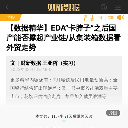
特报
试听
T中
【数据精华】EDA“卡脖子”之后国
产能否撑起产业链/从集装箱数据看
外贸走势
文｜财新数据 王亚哲（实习）
2022年08月16日 18:12
更多精华内容还有：7月城镇居民用电量创新高；全
国银行结售汇出现逆差；又一只中概股赴港双重主要
上市；花旗评估油价走势；苹果加入裁员浪潮等
原图
本文共计1157字 订阅后继续阅读