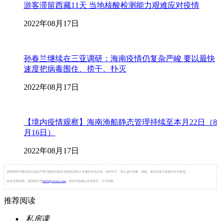
游客滞留西藏11天 当地核酸检测能力艰难应对疫情
2022年08月17日
孙春兰继续在三亚调研：海南疫情仍复杂严峻 要以最快
速度把病毒围住、捞干、扑灭
2022年08月17日
【境内疫情观察】海南渔船静态管理持续至本月22日（8
月16日）
2022年08月17日
财新网所刊载内容之知识产权为财新传媒及/或相关权利人专属所有或持有。未经许可，禁止进行转载、摘编、复制及建立镜像等任何使用。
如有意愿转载，请发邮件至
hello@caixin.com
，获得书面确认及授权后，方可转载。
推荐阅读
私房课