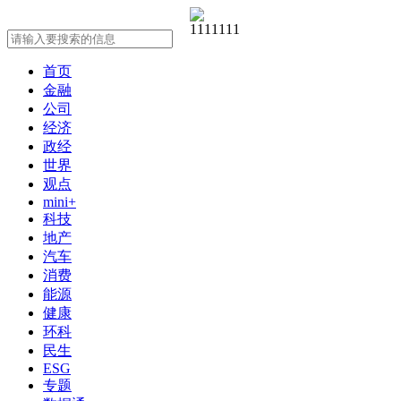
首页
金融
公司
经济
政经
世界
观点
mini+
科技
地产
汽车
消费
能源
健康
环科
民生
ESG
专题