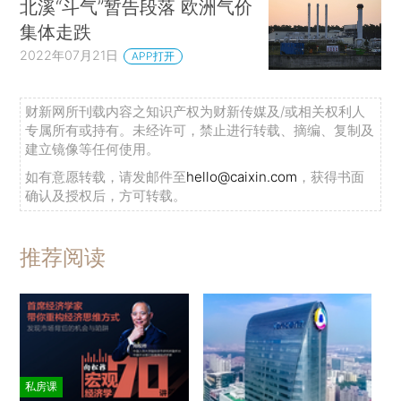
北溪“斗气”暂告段落 欧洲气价
集体走跌
2022年07月21日
APP打开
财新网所刊载内容之知识产权为财新传媒及/或相关权利人
专属所有或持有。未经许可，禁止进行转载、摘编、复制及
建立镜像等任何使用。
如有意愿转载，请发邮件至
hello@caixin.com
，获得书面
确认及授权后，方可转载。
推荐阅读
私房课