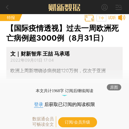
特报
试听
T中
【国际疫情透视】过去一周欧洲死
亡病例超3000例（8月31日）
文｜财新智库 王喆 马承瑶
2022年09月01日 17:04
欧洲上周新增确诊病例超120万例，仅次于亚洲
原图
本文共计1968字 订阅后继续阅读
登录
后获取已订阅的阅读权限
数据通会员
订阅/会员升级
可畅读全文