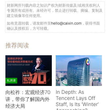
财新网所刊载内容之知识产权为财新传媒及/或相关权利人
专属所有或持有。未经许可，禁止进行转载、摘编、复制及
建立镜像等任何使用。
如有意愿转载，请发邮件至
hello@caixin.com
，获得书面
确认及授权后，方可转载。
推荐阅读
私房课
In Depth: As
向松祚：宏观经济70
Tencent Lays Off
讲，带你了解国内外
Staff, Is Its ‘Winter’
经济大局