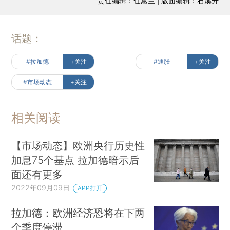
责任编辑：任蕙兰 | 版面编辑：石溪升
话题：
#拉加德
+关注
#通胀
+关注
#市场动态
+关注
相关阅读
【市场动态】欧洲央行历史性
加息75个基点 拉加德暗示后
面还有更多
2022年09月09日
APP打开
拉加德：欧洲经济恐将在下两
个季度停滞