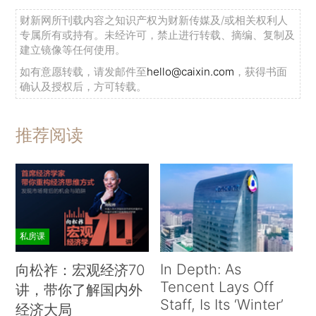
财新网所刊载内容之知识产权为财新传媒及/或相关权利人
专属所有或持有。未经许可，禁止进行转载、摘编、复制及
建立镜像等任何使用。
如有意愿转载，请发邮件至
hello@caixin.com
，获得书面
确认及授权后，方可转载。
推荐阅读
私房课
In Depth: As
向松祚：宏观经济70
Tencent Lays Off
讲，带你了解国内外
Staff, Is Its ‘Winter’
经济大局