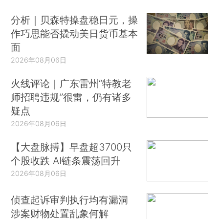
分析｜贝森特操盘稳日元，操
作巧思能否撬动美日货币基本
面
2026年08月06日
火线评论｜广东雷州“特教老
师招聘违规”很雷，仍有诸多
疑点
2026年08月06日
【大盘脉搏】早盘超3700只
个股收跌 AI链条震荡回升
2026年08月06日
侦查起诉审判执行均有漏洞
涉案财物处置乱象何解