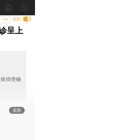
试听
T中
诊呈上
圣彼得堡确
原图