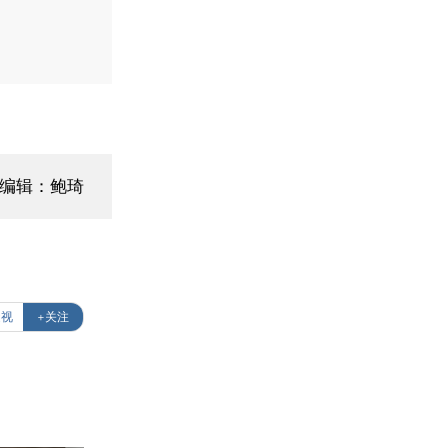
面编辑：鲍琦
透视
+关注