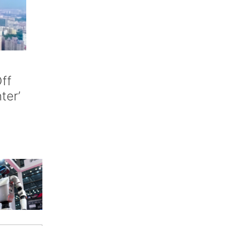
ff
nter’