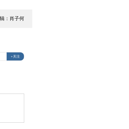
编辑：肖子何
+关注