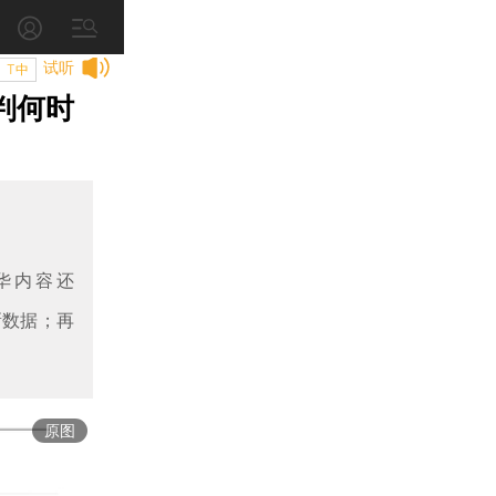
试听
T中
判何时
华内容还
新数据；再
原图