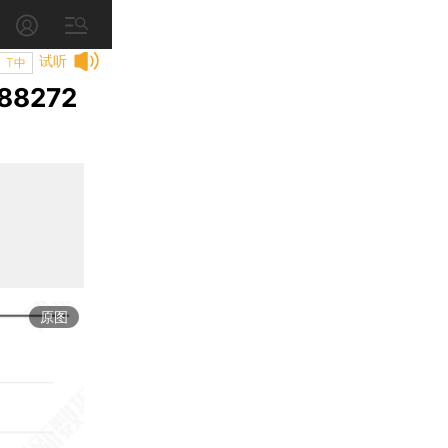
试听
T中
8272
原图