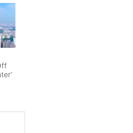
ff
nter’