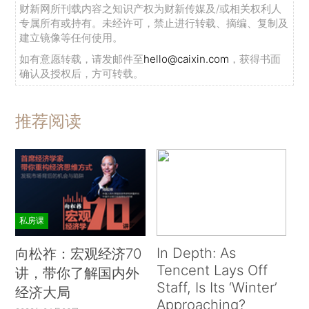
财新网所刊载内容之知识产权为财新传媒及/或相关权利人
专属所有或持有。未经许可，禁止进行转载、摘编、复制及
建立镜像等任何使用。
如有意愿转载，请发邮件至
hello@caixin.com
，获得书面
确认及授权后，方可转载。
推荐阅读
私房课
In Depth: As
向松祚：宏观经济70
Tencent Lays Off
讲，带你了解国内外
Staff, Is Its ‘Winter’
经济大局
Approaching?