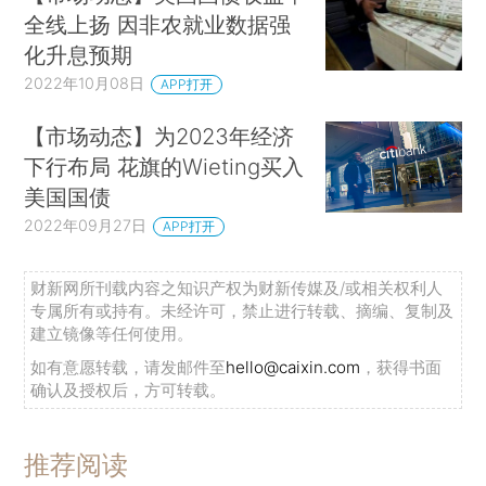
全线上扬 因非农就业数据强
化升息预期
2022年10月08日
APP打开
【市场动态】为2023年经济
下行布局 花旗的Wieting买入
美国国债
2022年09月27日
APP打开
财新网所刊载内容之知识产权为财新传媒及/或相关权利人
专属所有或持有。未经许可，禁止进行转载、摘编、复制及
建立镜像等任何使用。
如有意愿转载，请发邮件至
hello@caixin.com
，获得书面
确认及授权后，方可转载。
推荐阅读