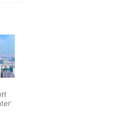
ff
nter’