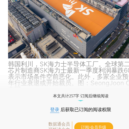
韩国利川，SK海力士半导体工厂。全球第
芯片制造商SK海力士最新一季度利润暴跌6
表示市场条件空前恶化。此外，多家企业预计
年行业衰退或开始裁员。图：SeongJoon C
中国
本文共计257字 订阅后继续阅读
登录
后获取已订阅的阅读权限
数据通会员
订阅/会员升级