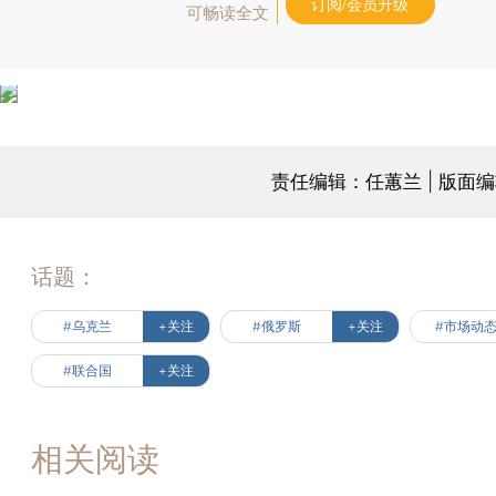
订阅/会员升级
可畅读全文
责任编辑：任蕙兰 | 版面
话题：
#乌克兰
+关注
#俄罗斯
+关注
#市场动
#联合国
+关注
相关阅读