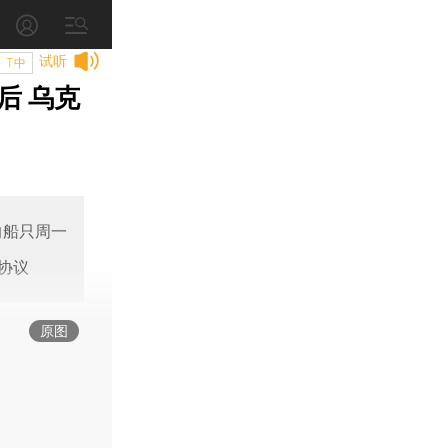
试听
T中
后 乌克
的船只周一
协议
原图