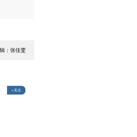
编辑：张佳雯
态
+关注