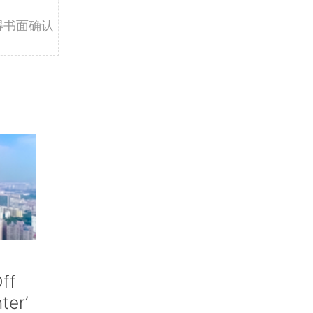
得书面确认
ff
nter’