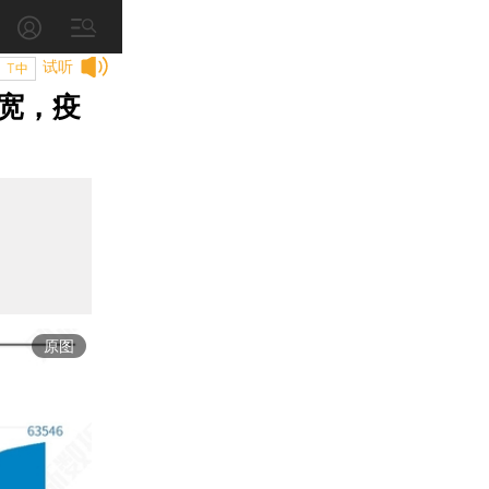
试听
T中
宽，疫
原图