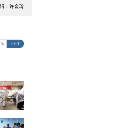
编辑：许金玲
透视
+关注