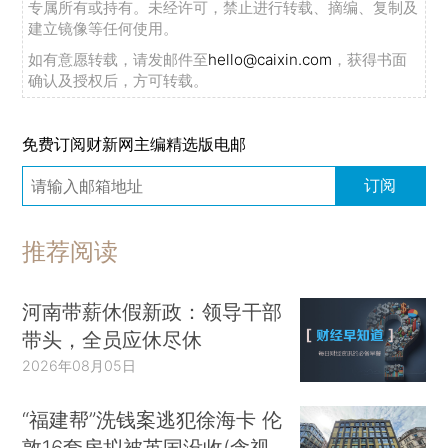
专属所有或持有。未经许可，禁止进行转载、摘编、复制及
建立镜像等任何使用。
如有意愿转载，请发邮件至
hello@caixin.com
，获得书面
确认及授权后，方可转载。
免费订阅财新网主编精选版电邮
订阅
推荐阅读
河南带薪休假新政：领导干部
带头，全员应休尽休
2026年08月05日
“福建帮”洗钱案逃犯徐海卡 伦
敦16套房拟被英国没收(含视