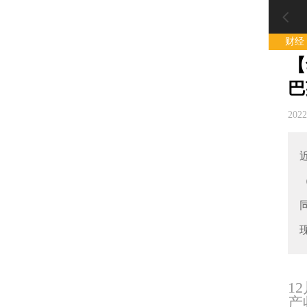
财经
【
巴
202
1
产