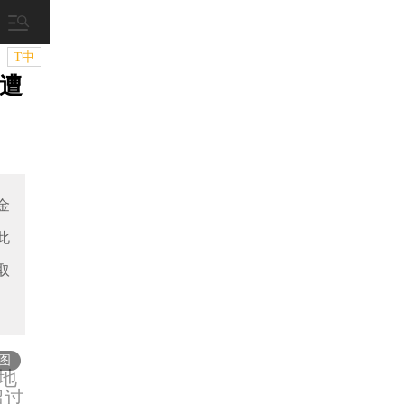
T中
遭
金
此
取
图
地
超过