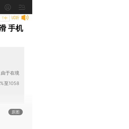
试听
T中
滑 手机
但由于在境
至1058
原图