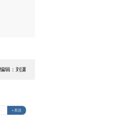
面编辑：刘潇
华
+关注