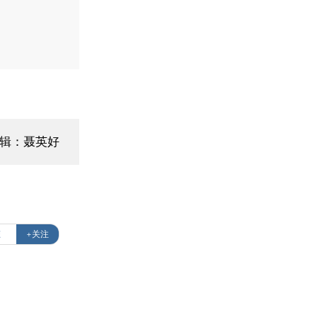
编辑：聂英好
态
+关注