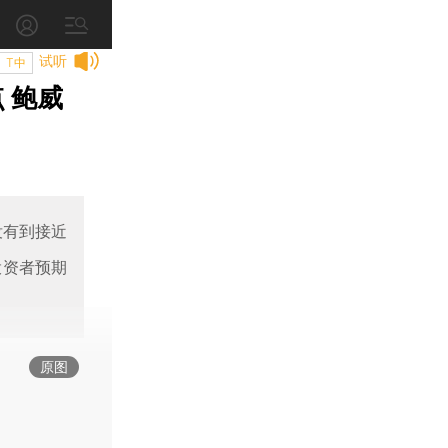
试听
T中
 鲍威
没有到接近
投资者预期
原图