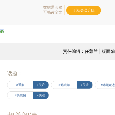
数据通会员
订阅/会员升级
可畅读全文
责任编辑：任蕙兰 | 版面
话题：
#通胀
+关注
#鲍威尔
+关注
#市场动
#美联储
+关注