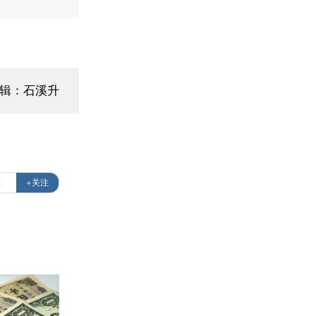
编辑：石溪升
态
+关注