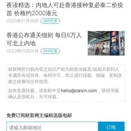
夜读精选：内地人可赴香港接种复必泰二价疫
苗 价格约2000港元
2023年01月06日
APP打开
香港公布通关细则 每日6万人
可北上内地
2023年01月05日
APP打开
财新网所刊载内容之知识产权为财新传媒及/或相关权利人
专属所有或持有。未经许可，禁止进行转载、摘编、复制及
建立镜像等任何使用。
如有意愿转载，请发邮件至
hello@caixin.com
，获得书面
确认及授权后，方可转载。
免费订阅财新网主编精选版电邮
订阅