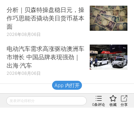
分析｜贝森特操盘稳日元，操
作巧思能否撬动美日货币基本
面
2026年08月06日
电动汽车需求高涨驱动澳洲车
市增长 中国品牌表现强劲｜
出海·汽车
2026年08月06日
App 内打开
财新移动
发表评论得积分
0
条评论
收藏
分享
财新
财新周刊
Caixin