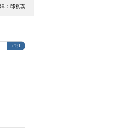
编辑：邱祺璞
+关注