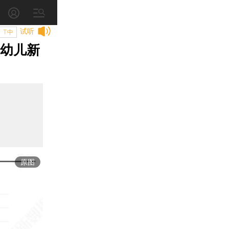
试听
T中
婴幼儿新
原图