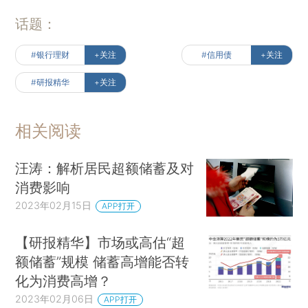
话题：
#银行理财
+关注
#信用债
+关注
#研报精华
+关注
相关阅读
汪涛：解析居民超额储蓄及对
消费影响
2023年02月15日
APP打开
【研报精华】市场或高估“超
额储蓄”规模 储蓄高增能否转
化为消费高增？
2023年02月06日
APP打开