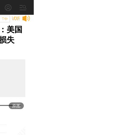
试听
T中
：美国
损失
原图