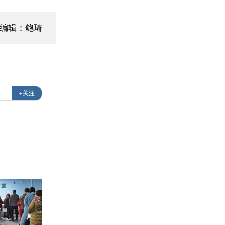
面编辑：鲍琦
+关注