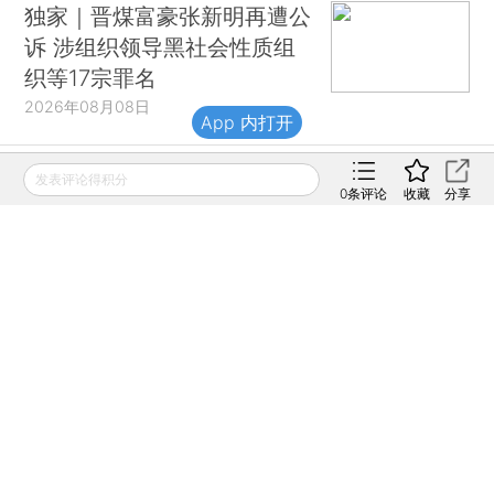
独家｜晋煤富豪张新明再遭公
诉 涉组织领导黑社会性质组
织等17宗罪名
2026年08月08日
App 内打开
发表评论得积分
0
条评论
收藏
分享
财新移动
财新
财新周刊
Caixin
登录
网页版
订阅电邮
|
|
Copyright 财新网 All Rights Reserved