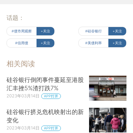
话题：
#债市周观察
+关注
#硅谷银行
+关注
#信用债
+关注
#美债利率
+关注
相关阅读
硅谷银行倒闭事件蔓延至港股
汇丰挫5%渣打跌7%
2023年03月14日
APP打开
硅谷银行挤兑危机映射出的新
变化
2023年03月14日
APP打开