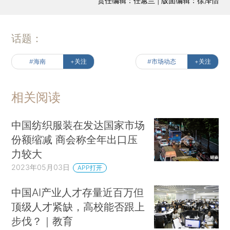
责任编辑：任蕙兰 | 版面编辑：徐泽怡
话题：
#海南
+关注
#市场动态
+关注
相关阅读
中国纺织服装在发达国家市场
份额缩减 商会称全年出口压
力较大
2023年05月03日
APP打开
中国AI产业人才存量近百万但
顶级人才紧缺，高校能否跟上
步伐？｜教育