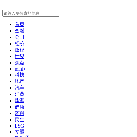
首页
金融
公司
经济
政经
世界
观点
mini+
科技
地产
汽车
消费
能源
健康
环科
民生
ESG
专题