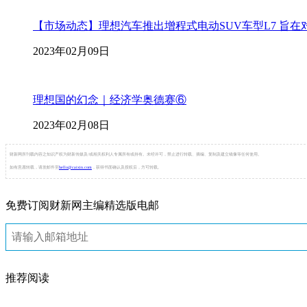
【市场动态】理想汽车推出增程式电动SUV车型L7 旨在对标
2023年02月09日
理想国的幻念｜经济学奥德赛⑥
2023年02月08日
财新网所刊载内容之知识产权为财新传媒及/或相关权利人专属所有或持有。未经许可，禁止进行转载、摘编、复制及建立镜像等任何使用。
如有意愿转载，请发邮件至
hello@caixin.com
，获得书面确认及授权后，方可转载。
免费订阅财新网主编精选版电邮
推荐阅读