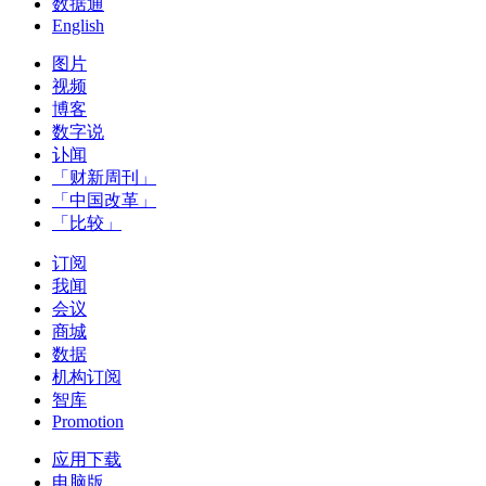
数据通
English
图片
视频
博客
数字说
讣闻
「财新周刊」
「中国改革」
「比较」
订阅
我闻
会议
商城
数据
机构订阅
智库
Promotion
应用下载
电脑版