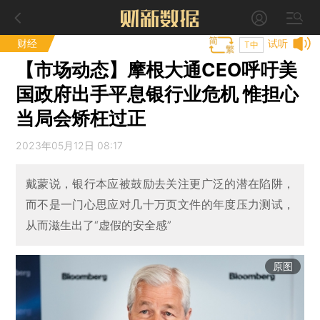
财经
试听
T中
【市场动态】摩根大通CEO呼吁美
国政府出手平息银行业危机 惟担心
当局会矫枉过正
2023年05月12日 08:17
戴蒙说，银行本应被鼓励去关注更广泛的潜在陷阱，
而不是一门心思应对几十万页文件的年度压力测试，
从而滋生出了“虚假的安全感”
原图