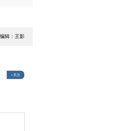
面编辑：王影
华
+关注