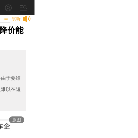
试听
T中
 降价能
外由于要维
损难以在短
原图