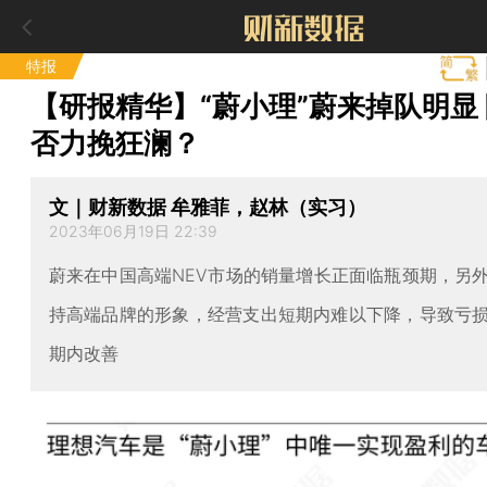
特报
【研报精华】“蔚小理”蔚来掉队明显
否力挽狂澜？
文｜财新数据 牟雅菲，赵林（实习）
2023年06月19日 22:39
蔚来在中国高端NEV市场的销量增长正面临瓶颈期，另
持高端品牌的形象，经营支出短期内难以下降，导致亏
期内改善