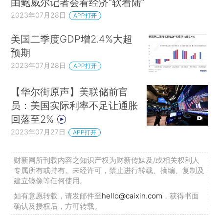
由鲍威尔记者会看经济“软着陆”
2023年07月28日
APP打开
美国二季度GDP增2.4%大超
预期
2023年07月28日
APP打开
【华尔街原声】美联储前官
员：美国实际利率不足让通胀
回落至2%
2023年07月27日
APP打开
财新网所刊载内容之知识产权为财新传媒及/或相关权利人
专属所有或持有。未经许可，禁止进行转载、摘编、复制及
建立镜像等任何使用。
如有意愿转载，请发邮件至
hello@caixin.com
，获得书面
确认及授权后，方可转载。