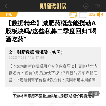
特报
试听
T中
【数据精华】减肥药概念能搅动A
股板块吗/这些私募二季度回归“喝
酒吃药”
文丨财新数据 雷滋璇（实习）
2023年08月14日 17:45
【本文为财新数据通用户专享内容导读】更多精华内
容还有：锂价8月后加快下探；7月新能源车产销旺
盛；上游硅料环节价格止跌企稳；美国市场本周前瞻
原图