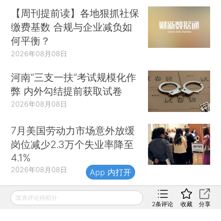
【周刊提前读】各地狠抓社保
缴费基数 合规与企业减负如
何平衡？
2026年08月08日
河南“三支一扶”考试规模化作
弊 内外勾结提前获取试卷
2026年08月08日
7月美国劳动力市场意外放缓
岗位减少2.3万个失业率降至
4.1%
2026年08月08日
App 内打开
【周刊提前读】韩国股市高杠
发表评论得积分
2
条评论
收藏
分享
杆镜鉴
2026年08月08日