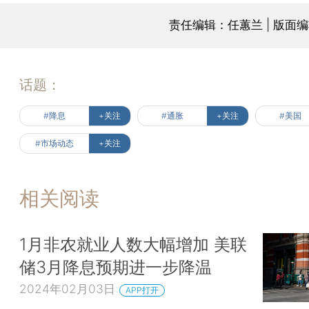
责任编辑：任蕙兰 | 版面
话题：
#降息
+关注
#通胀
+关注
#美国
#市场动态
+关注
相关阅读
1月非农就业人数大幅增加 美联
储3月降息预期进一步降温
2024年02月03日
APP打开