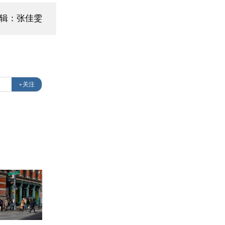
编辑：张佳雯
+关注