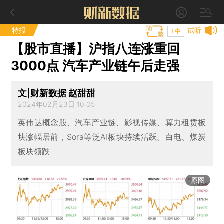
特报
试听
T中
【股市直播】沪指八连涨重回
3000点 汽车产业链午后走强
文|财新数据 赵甜甜
2024年02月23日 10:05
英伟达概念股、汽车产业链、影视传媒、算力租赁板
块涨幅居前，Sora等泛AI板块持续活跃。白电、煤炭
板块领跌
原图