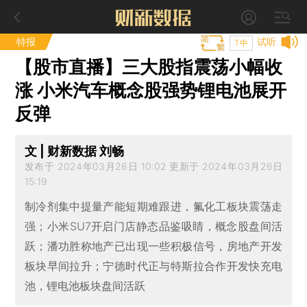
特报
试听
T中
【股市直播】三大股指震荡小幅收
涨 小米汽车概念股强势锂电池展开
反弹
文 | 财新数据 刘畅
发布于 2024年03月26日 10:02 更新于 2024年03月26日
15:19
制冷剂集中提量产能短期难跟进，氟化工板块震荡走
强；小米SU7开启门店静态品鉴吸睛，概念股盘间活
跃；潘功胜称地产已出现一些积极信号，房地产开发
板块早间拉升；宁德时代正与特斯拉合作开发快充电
池，锂电池板块盘间活跃