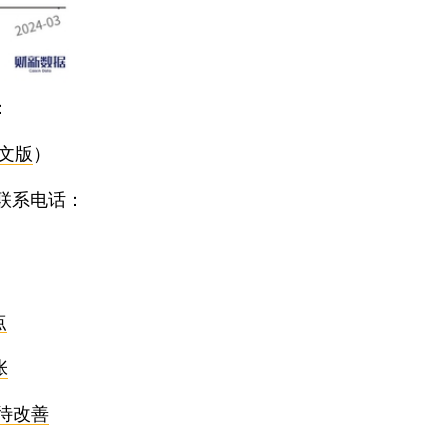
：
文版
）
联系电话：
点
张
待改善