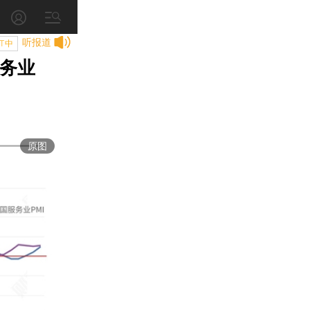
听报道
T中
服务业
原图