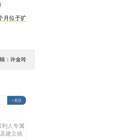
告
5个月位于扩
编辑：许金玲
+关注
权利人专属
及建立镜