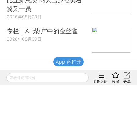
比亚新总统 商人出身拉美右
翼又一员
2026年08月09日
专栏｜AI“煤矿”中的金丝雀
2026年08月09日
App 内打开
财新移动
发表评论得积分
0
条评论
收藏
分享
财新
财新周刊
Caixin
登录
网页版
订阅电邮
|
|
Copyright 财新网 All Rights Reserved