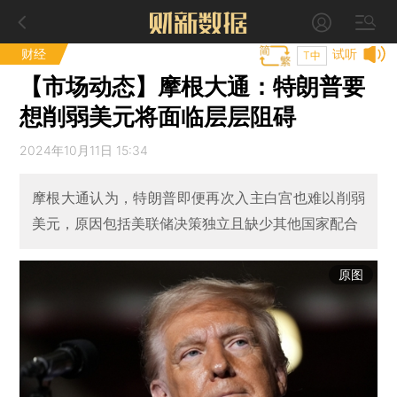
财经
试听
T中
【市场动态】摩根大通：特朗普要
想削弱美元将面临层层阻碍
2024年10月11日 15:34
摩根大通认为，特朗普即便再次入主白宫也难以削弱
美元，原因包括美联储决策独立且缺少其他国家配合
原图