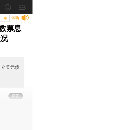
试听
T中
数票息
状况
推介美元债
原图