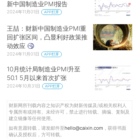
新中国制造业PMI报告
2024年11月01日
APP打开
王喆：财新中国制造业PMI重
回扩张区间，凸显利好政策推
动效应
2024年11月01日
APP打开
10月统计局制造业PMI升至
50.1 5月以来首次扩张
2024年10月31日
APP打开
财新网所刊载内容之知识产权为财新传媒及/或相关权利人
专属所有或持有。未经许可，禁止进行转载、摘编、复制及
建立镜像等任何使用。
如有意愿转载，请发邮件至
hello@caixin.com
，获得书面
确认及授权后，方可转载。