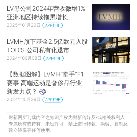
LV母公司2024年营收微增1%
亚洲地区持续拖累增长
2025年01月29日
APP打开
LVMH旗下基金2.5亿欧元入股
TOD’S 公司私有化退市
2024年06月08日
APP打开
【数据图解】LVMH“牵手”F1
赛事 高端运动是奢侈品行业
新发力点？
2024年10月29日
APP打开
财新网所刊载内容之知识产权为财新传媒及/或相关权利人
专属所有或持有。未经许可，禁止进行转载、摘编、复制及
建立镜像等任何使用。