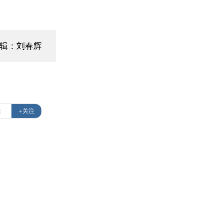
编辑：刘春辉
能
+关注
s