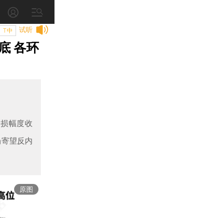
试听
T中
底 各环
亏损幅度收
场寄望反内
原图